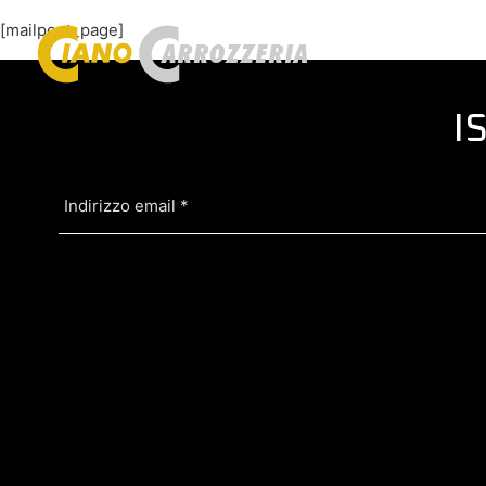
[mailpoet_page]
I