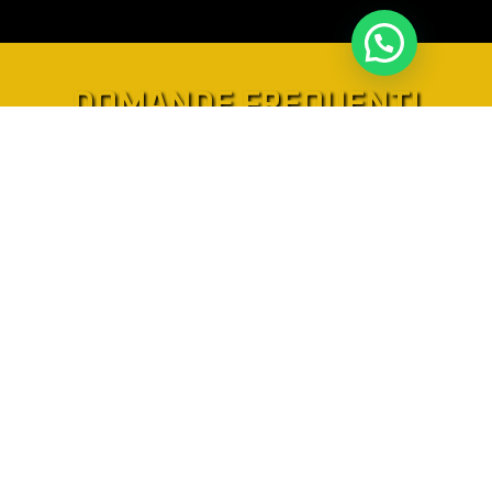
DOMANDE FREQUENTI
QUALI SONO I VOSTRI TEMPI MEDI DI
CONSEGNA PER I LAVORI DI
RIPARAZIONE?
Danno lieve tre ore
AVETE ESPERIENZA NELLA GESTIONE DI
SINISTRI CON LE COMPAGNIE DI
ASSICURAZIONE?